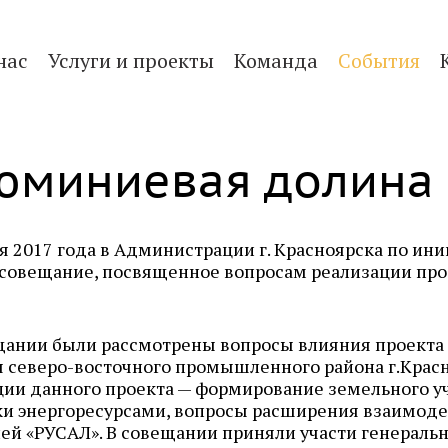
нас
Услуги и проекты
Команда
События
юминиевая долина
я 2017 года в Администрации г. Красноярска по ин
 совещание, посвященное вопросам реализации пр
щании были рассмотрены вопросы влияния проекта 
я
северо-восточного
промышленного района г.Красн
ции данного проекта — формирование земельного у
ки
энергоресурсами
, вопросы расширения взаимоде
й «РУСАЛ». В совещании приняли участи генеральн