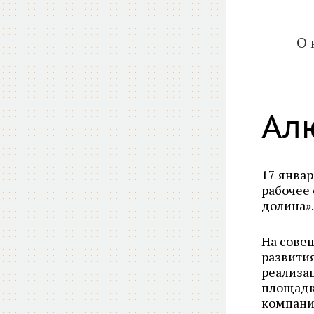
О 
Ал
17 январ
рабочее
долина».
На сове
развити
реализа
площад
компание