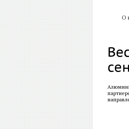
О 
Ве
се
Алюмини
партнер
направл