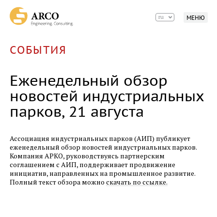
Еженедельный обзор новостей
ru
МЕНЮ
индустриальных парков, 25 сентября
20.09.2017
СОБЫТИЯ
Еженедельный обзор новостей
индустриальных парков, 18 сентября
Еженедельный обзор
11.09.2017
новостей индустриальных
Еженедельный обзор новостей
парков, 21 августа
индустриальных парков, 11 сентября
06.09.2017
Ассоциация индустриальных парков (АИП) публикует
Разработка материалов базового инжиниринга
еженедельный обзор новостей индустриальных парков.
ЗАО «Спецтехномаш»
Компания АРКО, руководствуясь партнерским
соглашением с АИП, поддерживает продвижение
инициатив, направленных на промышленное развитие.
04.09.2017
Полный текст обзора можно
скачать по ссылке.
Еженедельный обзор новостей
индустриальных парков, 04 сентября