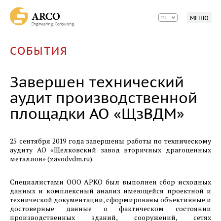
22.07.2021
ru
МЕНЮ
Первое заседание Экспертного совета по
промышленно-производственным особым
экономическим зонам Правительства
СОБЫТИЯ
Красноярского края.
Завершен технический
01.07.2021
Группа Титан приняла решение о реализации
аудит производственной
проекта строительства в Нижегородской
площадки АО «ЩзВДМ»
области предприятия по производству
стабильных силиказолей и
микронизированных силикагелей.
25 сентября 2019 года завершены работы по техническому
аудиту АО «Щелковский завод вторичных драгоценных
металлов» (zavodvdm.ru).
19.06.2021
Проведение базового инжиниринга проектов
первых кандидатов на включение в состав
Специалистами ООО АРКО был выполнен сбор исходных
данных и комплексный анализ имеющейся проектной и
резидентов ОЭЗ ППТ Красноярская
технической документации, сформированы объективные и
технологическая долина.
достоверные данные о фактическом состоянии
производственных зданий, сооружений, сетях