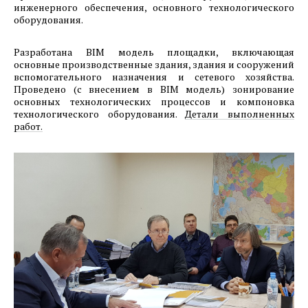
инженерного обеспечения, основного технологического
11.06.2021
оборудования.
ОЭЗ ППТ Красноярская технологическая
долина. Создание Наблюдательного Совета.
Разработана BIM модель площадки, включающая
основные производственные здания, здания и сооружений
10.06.2021
вспомогательного назначения и сетевого хозяйства.
Возможные направления отраслевого развития
Проведено (с внесением в BIM модель) зонирование
основных технологических процессов и компоновка
аэропортовой ОЭЗ ППТ на базе аэропортов
технологического оборудования.
Детали выполненных
«Красноярск» и «Черемшанка».
работ.
16.04.2021
Проект создания производства
инновационных беспилотных летательных
аппаратов с движителями циклического типа.
Продолжение.
25.01.2021
Проект развития инновационного предприятия
АО «Аксион - Редкие и Драгоценные металлы»