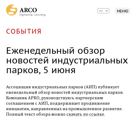
ИННОПРОМ-2017
ru
МЕНЮ
10.07.2017
Еженедельный обзор новостей
СОБЫТИЯ
индустриальных парков, 10 июля
05.07.2017
Еженедельный обзор
Статья в журнале «Строительство»
новостей индустриальных
парков, 5 июня
03.07.2017
Еженедельный обзор новостей
индустриальных парков, 3 июля
Ассоциация индустриальных парков (АИП) публикует
еженедельный обзор новостей индустриальных парков.
03.07.2017
Компания АРКО, руководствуясь партнерским
соглашением с АИП, поддерживает продвижение
Вестник алюминиевой ассоциации, июнь
инициатив, направленных на промышленное развитие.
Полный текст обзора можно
скачать по ссылке
.
22.06.2017
Технопром-2017