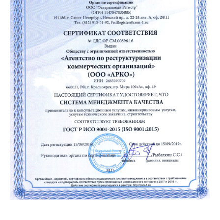
18.10.2016
Бизнес-форум «Бельгия, Люксембург —
Евразийский экономический Союз»
14.10.2016
InRussia 2016
13.10.2016
Локализация производства. Встреча в
посольстве Австрии
12.10.2016
Инвестиционные проекты. Segezha group
28.09.2016
Алюминиевая долина
27.09.2016
Международная конференция
«ПЫЛЕГАЗООЧИСТКА-2016»