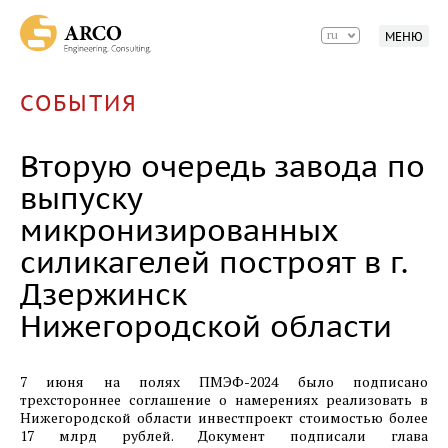
Фотоотчет о ходе строительства 1-й очереди
машиностроительного предприятия АО
ru
МЕНЮ
«Спецтехномаш» на территории ОЭЗ
Красноярская Технологическая Долина.
Октябрь 2024г.
СОБЫТИЯ
02.09.2024
Вторую очередь завода по
Фотоотчет о ходе строительства 1-й очереди
машиностроительного предприятия АО
выпуску
«Спецтехномаш» на территории ОЭЗ
микронизированных
Красноярская Технологическая Долина. Август
силикагелей построят в г.
2024г.
Дзержинск
31.08.2024
Нижегородской области
Фотоотчет о ходе строительства1-й очереди
машиностроительного предприятия ООО
«Хенкон Сибирь» на территории ОЭЗ
7 июня на полях ПМЭФ-2024 было подписано
Красноярская Технологическая Долина. Август
трехстороннее соглашение о намерениях реализовать в
Нижегородской области инвестпроект стоимостью более
2024.
17 млрд рублей. Документ подписали глава