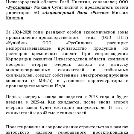
Нижегородской области Глеб Никитин, совладелец ООО
30.08.2024
«
РусСилика
» Михаил Сутягинский и председатель совета
Фотоотчет о ходе строительства предприятия
директоров АО
«Акционерный банк «Россия»
Михаил
Клишин.
ООО «РусСилика» на территории ОЭЗ Кулибин
(г.Дзержинск, Нижегородская область). Август
За 2024-2028 годы резидент особой экономической зоны
2024г.
промышленно-производственного типа (ОЭЗ ППТ)
«Кулибин» ООО «РусСилика» расширит
27.07.2024
импортозамещающее производство продукции из
растворов кремниевых кислот. При сопровождении
Фотоотчет о ходе строительства1-й очереди
Корпорации развития Нижегородской области
компания
машиностроительного предприятия ООО
построит вторую очередь завода по выпуску
«Хенкон Сибирь» на территории ОЭЗ
микронизированных силикагелей и стабильных
Красноярская Технологическая Долина. Июль
силиказолей, создаст собственные электрогенерирующие
мощности (5 МВт/ч) и установит парогенераторы с
2024 г.
производительностью 15 т/ч.
26.07.2024
Первая очередь завода возводится с 2023 года и будет
Фотоотчет о ходе строительства предприятия
введена в 2025-м. Как ожидается, после ввода второй
очереди завод будет ежегодно выпускать до 12 тыс. т
ООО «РусСилика» на территории ОЭЗ Кулибин
силикагелей и до 42 тыс. т силиказолей.
(г.Дзержинск, Нижегородская область.) Июль
2024г.
Проектирование и сопровождение строительства в рамках
авторского надзора генерального проектировщика