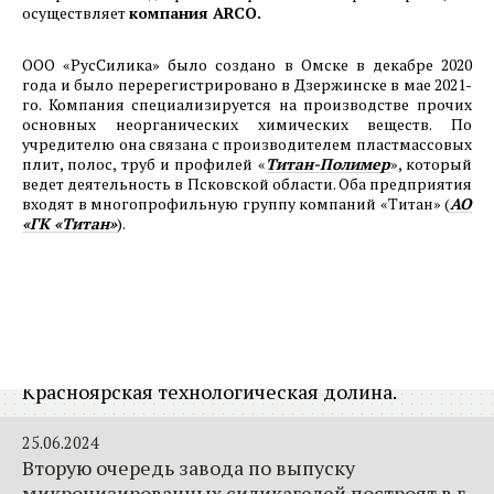
25.07.2024
осуществляет
компания
ARCO
.
Фотоотчет о ходе строительства 1-й очереди
машиностроительного предприятия АО
ООО «РусСилика» было создано в Омске в декабре 2020
«Спецтехномаш» на территории ОЭЗ
года и было перерегистрировано в Дзержинске в мае 2021-
го. Компания специализируется на производстве прочих
Красноярская Технологическая Долина. Июль
основных неорганических химических веществ. По
2024г.
учредителю она связана с производителем пластмассовых
плит, полос, труб и профилей «
Титан-Полимер
», который
ведет деятельность в Псковской области. Оба предприятия
19.07.2024
входят в многопрофильную группу компаний «Титан» (
АО
Испытания разведывательного комплекса на
«ГК «Титан»
).
базе циклолета запланированы на 2025 год
26.06.2024
Выездное заседание комитета по экономике и
налоговой политике Законодательного
собрания края на территории ОЭЗ ППТ
Красноярская технологическая долина.
25.06.2024
Вторую очередь завода по выпуску
микронизированных силикагелей построят в г.