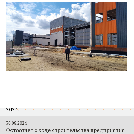
Красноярская Технологическая Долина.
Октябрь 2024г.
02.09.2024
Фотоотчет о ходе строительства 1-й очереди
машиностроительного предприятия АО
«Спецтехномаш» на территории ОЭЗ
Красноярская Технологическая Долина. Август
2024г.
31.08.2024
Фотоотчет о ходе строительства1-й очереди
машиностроительного предприятия ООО
«Хенкон Сибирь» на территории ОЭЗ
Красноярская Технологическая Долина. Август
2024.
30.08.2024
Фотоотчет о ходе строительства предприятия