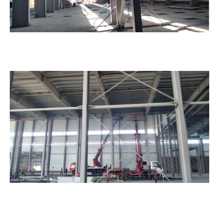
(г. Дзержинск, Нижегородская область). Декабрь
2024г.
05.11.2024
Фотоотчет о ходе строительства1-й очереди
машиностроительного предприятия ООО
«Хенкон Сибирь» на территории ОЭЗ
Красноярская Технологическая Долина.
Октябрь 2024.
05.11.2024
Фотоотчет о ходе строительства предприятия
ООО «РусСилика» на территории ОЭЗ Кулибин
(г. Дзержинск, Нижегородская область).
Октябрь 2024г.
05.11.2024
Фотоотчет о ходе строительства 1-й очереди
машиностроительного предприятия АО
«Спецтехномаш» на территории ОЭЗ