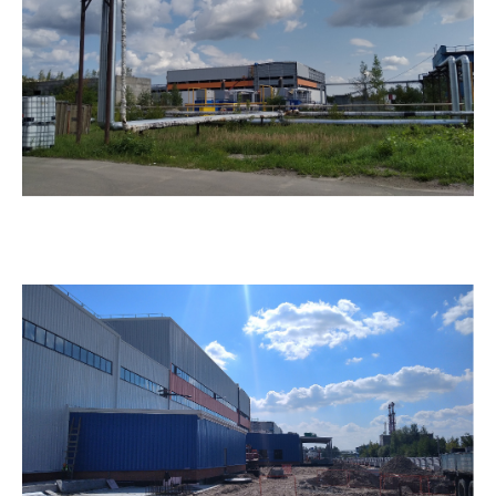
03.06.2026
ОЭЗ Кулибин. ООО «РусСилика» завершены
работы по опытно-промышленной
эксплуатации завода и выходу на проектные
мощности по выпуску готовой продукции.
05.08.2025
ARCO. 20 лет созидания.
01.08.2025