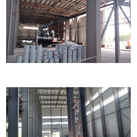
Новый резидент ООО Красмонтаж.
08.01.2025
ОЭЗ Красноярская Технологическая Долина.
Итоги строительного сезона 2024 года.
Завершающая фаза строительства первого
этапа машиностроительного предприятия АО
«Спецтехномаш».
07.01.2025
ОЭЗ Красноярская Технологическая Долина.
Итоги строительного сезона 2024 года.
Завершающая фаза строительства первого
этапа машиностроительного предприятия ООО
«Хенкон Сибирь».
06.01.2025
Фотоотчет о ходе строительства предприятия
ООО «РусСилика» на территории ОЭЗ Кулибин