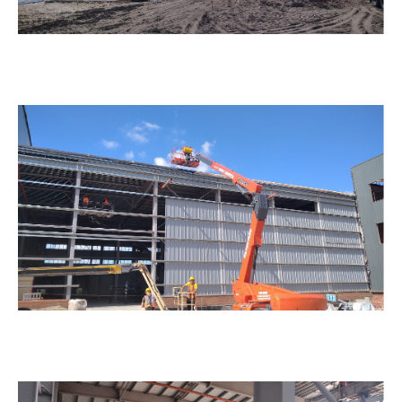
Фотоотчет о ходе строительства предприятия
ООО «РусСилика» на территории ОЭЗ Кулибин
(г. Дзержинск, Нижегородская область). Июль
2025г.
07.07.2025
ОЭЗ Красноярская Технологическая Долина.
Строительство машиностроительного
предприятия ООО «Хенкон Сибирь» завершено.
01.07.2025
ОЭЗ Красноярская Технологическая Долина.
Строительство машиностроительного
предприятия АО «Спецтехномаш» завершено.
07.04.2025
ARCO. 20 лет созидания.
03.03.2025
ОЭЗ Красноярская технологическая долина.