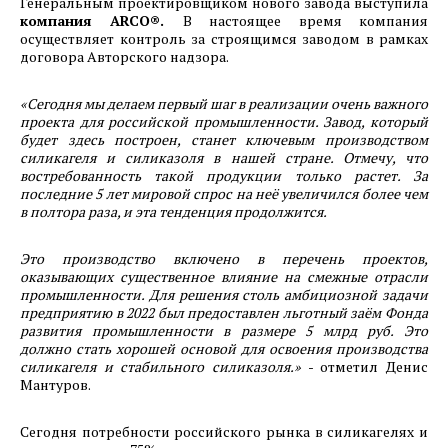
Генеральным проектировщиком нового завода выступила
компания АRCO®.
В настоящее время компания
15.03.2024
осуществляет контроль за строящимся заводом в рамках
Фотоотчет о ходе строительства 1-ой очереди
договора Авторского надзора.
машиностроительного предприятия АО
«Спецтехномаш» на территории ОЭЗ
«
Сегодня мы делаем первый шаг в реализации очень важного
Красноярская Технологическая Долина.
проекта для российской промышленности. Завод, который
будет здесь построен, станет ключевым производством
силикагеля и силиказоля в нашей стране. Отмечу, что
15.03.2024
востребованность такой продукции только растет. За
Фотоотчет о ходе строительства 1-ой очереди
последние 5 лет мировой спрос на неё увеличился более чем
машиностроительного предприятия ООО
в полтора раза, и эта тенденция продолжится.
«Хенкон Сибирь» на территории ОЭЗ
Красноярская Технологическая Долина.
Это производство включено в перечень проектов,
оказывающих существенное влияние на смежные отрасли
промышленности. Для решения столь амбициозной задачи
28.12.2023
предприятию в 2022 был предоставлен льготный заём Фонда
Вести с полей ОЭЗ. Часть 2.
развития промышленности в размере 5 млрд руб. Это
должно стать хорошей основой для освоения производства
силикагеля и стабильного силиказоля.»
- отметил Денис
04.08.2023
Мантуров.
Максим Решетников и Михаил Котюков
посетили площадку Красноярской
Сегодня потребности российского рынка в силикагелях и
технологической долины