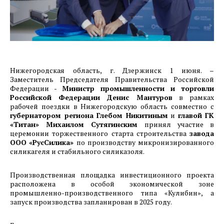
2024 г.
31.05.2024
Фотоотчет о ходе строительства предприятия
ООО «РусСилика» на территории ОЭЗ Кулибин
(г.Дзержинск, Нижегородская область.) Май
Нижегородская область, г. Дзержинск 1 июня. –
2024г.
Заместитель Председателя Правительства Российской
Федерации -
Министр промышленности и торговли
Российской Федерации
Денис Мантуров
в рамках
31.05.2024
рабочей поездки в Нижегородскую область совместно с
Фотоотчет о ходе строительства 1-й очереди
губернатором региона Глебом Никитиным
и
главой ГК
машиностроительного предприятия АО
«Титан» Михаилом Сутягинским
принял участие в
церемонии торжественного старта строительства
завода
«Спецтехномаш» на территории ОЭЗ
ООО
«РусСилика»
по производству микронизированного
Красноярская Технологическая Долина. Май
силикагеля и стабильного силиказоля.
2024г.
Производственная площадка инвестиционного проекта
25.03.2024
расположена в особой экономической зоне
Фотоотчет о ходе строительства предприятия
промышленно-производственного типа «Кулибин», а
запуск производства запланирован в 2025 году.
ООО «РусСилика» на территории ОЭЗ Кулибин
(г. Дзержинск, Нижегородская область.)