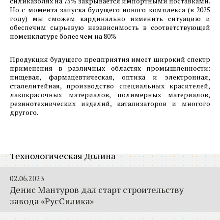
силиказолях на 75% закрывается импортными поставками.
Но с момента запуска будущего нового комплекса (в 2025
году) мы сможем кардинально изменить ситуацию и
10.07.2023
обеспечим сырьевую независимость в соответствующей
ООО «Хенкон Сибирь» приступило к активной
номенклатуре более чем на 80%
фазе реализации проекта строительства
машиностроительного предприятия на
Продукция будущего предприятия имеет широкий спектр
территории ОЭЗ ППТ Красноярская
применения в различных областях промышленности:
Технологическая Долина
пищевая, фармацевтическая, оптика и электронная,
сталелитейная, производство специальных красителей,
лакокрасочных материалов, полимерных материалов,
10.07.2023
резинотехнических изделий, катализаторов и многого
АО «Спецтехномаш» приступило к активной
другого.
фазе реализации проекта строительства
машиностроительного предприятия на
территории ОЭЗ ППТ Красноярская
Технологическая Долина
02.06.2023
Денис Мантуров дал старт строительству
завода «РусСилика»