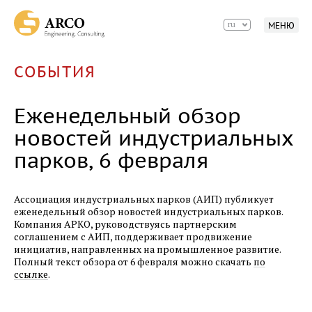
02.03.2017
ru
МЕНЮ
Совмещенный семинар Ассоциации
индустриальных парков
СОБЫТИЯ
27.02.2017
Еженедельный обзор новостей
индустриальных парков, 27 февраля
Еженедельный обзор
новостей индустриальных
20.02.2017
парков, 6 февраля
Еженедельный обзор новостей
индустриальных парков, 20 февраля
Ассоциация индустриальных парков (АИП) публикует
16.02.2017
еженедельный обзор новостей индустриальных парков.
Алюминиевая долина
Компания АРКО, руководствуясь партнерским
соглашением с АИП, поддерживает продвижение
инициатив, направленных на промышленное развитие.
16.02.2017
Полный текст обзора от 6 февраля можно скачать
по
ASTRON
ссылке
.
15.02.2017