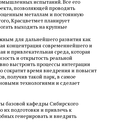
ромышленных
испытаний. Все его
оекта, позволяющей проводить
агоценным металлам и постоянную
ого, Красцветмет планирует
огать выходить на крупные
ажным для дальнейшего развития как
сокая концентрация современнейшего и
я и привлекательная среда, которая
изость и открытость реальной
но выстроить процессы интеграции
о сократит время внедрения и повысит
в, получив такой парк, в самое
новыми технологиями и сделает
нты базовой кафедры Сибирского
о их подготовки и привлечь к
обных генерировать и внедрять