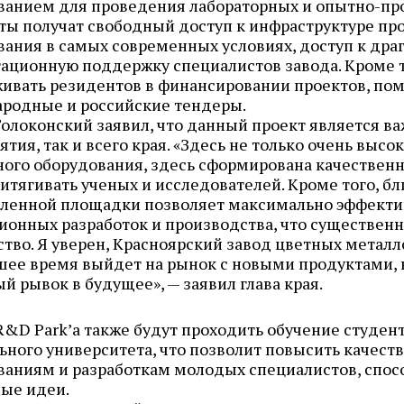
ванием для проведения лабораторных и
опытно-п
ты получат свободный доступ к инфраструктуре пр
вания в самых современных условиях, доступ к др
тационную поддержку специалистов завода. Кроме т
ивать резидентов в финансировании проектов, пом
родные и российские тендеры.
Толоконский заявил, что данный проект является в
тия, так и всего края. «Здесь не только очень вы
ого оборудования, здесь сформирована качественна
итягивать ученых и исследователей. Кроме того, бл
енной площадки позволяет максимально эффектив
ионных разработок и производства, что существенн
ство. Я уверен, Красноярский завод цветных металло
шее время выйдет на рынок с новыми продуктами, 
й рывок в будущее», — заявил глава края.
R&D Park’а также будут проходить обучение студе
ного университета, что позволит повысить качеств
ваниям и разработкам молодых специалистов, спос
ые идеи.