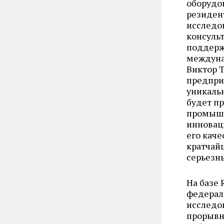
оборудо
резиден
исследо
консуль
поддерж
междуна
Виктор 
предприя
уникальн
будет пр
промышл
инновац
его каче
кратчай
серьезны
На базе 
федераль
исследо
прорывн