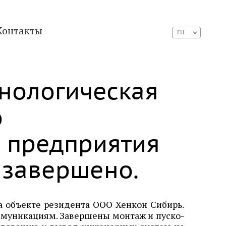
Контакты
ru
нологическая
о
 предприятия
 завершено.
 объекте резидента ООО Хенкон Сибирь.
муникациям. Завершены монтаж и пуско-