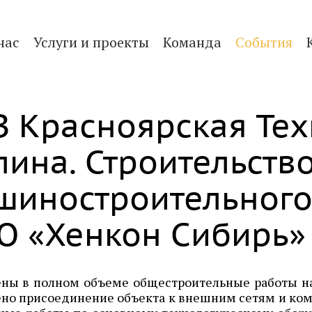
нас
Услуги и проекты
Команда
События
З Красноярская Тех
лина. Строительств
шиностроительного
О «Хенкон Сибирь»
ны в полном объеме общестроительные работы на
но присоединение объекта к внешним сетям и ком