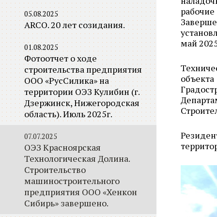
наладоч
рабочие
05.08.2025
Заверше
ARCO. 20 лет созидания.
установл
май 2025
01.08.2025
Фотоотчет о ходе
Техниче
строительства предприятия
объект
ООО «РусСилика» на
Градост
территории ОЭЗ Кулибин (г.
Департ
Дзержинск, Нижегородская
Строител
область). Июль 2025г.
Резиден
07.07.2025
террито
ОЭЗ Красноярская
Технологическая Долина.
Строительство
машиностроительного
предприятия ООО «Хенкон
Сибирь» завершено.