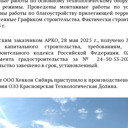
ные работы по основному технологическому обор
 режимы. Проведены монтажные работы по ус
ны работы по благоустройству прилегающей терри
енные Графиком строительства. Фактически строите
 г.
ским заказчиком АРКО, 28 мая 2025 г., получено 
а капитального строительства, требования
роительного кодекса Российской Федерации. 
амента градостроительства за № 24–50-53-20
ьство завешено в срок, установленный.
т ООО Хенкон Сибирь приступило к производственн
рии ОЭЗ Красноярская Технологическая Долина.