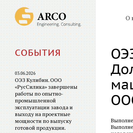
О 
ОЭ
СОБЫТИЯ
До
03.06.2026
ОЭЗ Кулибин. ООО
ма
«РусСилика» завершены
работы по опытно-
ОО
промышленной
эксплуатации завода и
выходу на проектные
Выполне
мощности по выпуску
Выполне
готовой продукции.