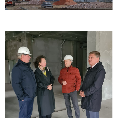
07.07.2025
ОЭЗ Красноярская Технологическая Долина.
Строительство машиностроительного
предприятия ООО «Хенкон Сибирь» завершено.
01.07.2025
ОЭЗ Красноярская Технологическая Долина.
Строительство машиностроительного
предприятия АО «Спецтехномаш» завершено.
07.04.2025
ARCO. 20 лет созидания.
03.03.2025
ОЭЗ Красноярская технологическая долина.
Новый резидент ООО Красмонтаж.
08.01.2025