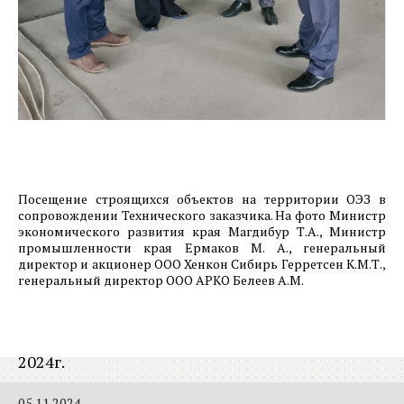
ОЭЗ Красноярская Технологическая Долина.
Итоги строительного сезона 2024 года.
Завершающая фаза строительства первого
этапа машиностроительного предприятия АО
«Спецтехномаш».
07.01.2025
ОЭЗ Красноярская Технологическая Долина.
Итоги строительного сезона 2024 года.
Завершающая фаза строительства первого
Посещение строящихся объектов на территории ОЭЗ в
этапа машиностроительного предприятия ООО
сопровождении Технического заказчика. На фото Министр
экономического развития края Магдибур Т.А., Министр
«Хенкон Сибирь».
промышленности края Ермаков М. А., генеральный
директор и акционер ООО Хенкон Сибирь Герретсен К.М.Т.,
06.01.2025
генеральный директор ООО АРКО Белеев А.М.
Фотоотчет о ходе строительства предприятия
ООО «РусСилика» на территории ОЭЗ Кулибин
(г. Дзержинск, Нижегородская область). Декабрь
2024г.
05.11.2024