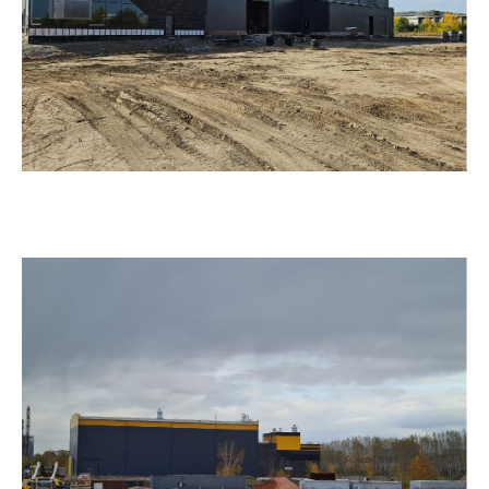
03.06.2026
ОЭЗ Кулибин. ООО «РусСилика» завершены
работы по опытно-промышленной
эксплуатации завода и выходу на проектные
мощности по выпуску готовой продукции.
05.08.2025
ARCO. 20 лет созидания.
01.08.2025
Фотоотчет о ходе строительства предприятия
ООО «РусСилика» на территории ОЭЗ Кулибин
(г. Дзержинск, Нижегородская область). Июль
2025г.