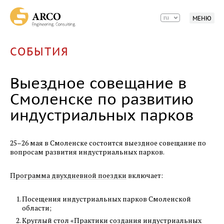
13.07.2017
ru
МЕНЮ
ИННОПРОМ-2017
10.07.2017
СОБЫТИЯ
Еженедельный обзор новостей
индустриальных парков, 10 июля
Выездное совещание в
05.07.2017
Смоленске по развитию
Статья в журнале «Строительство»
индустриальных парков
03.07.2017
Еженедельный обзор новостей
25–26 мая в Смоленске состоится выездное совещание по
индустриальных парков, 3 июля
вопросам развития индустриальных парков.
03.07.2017
Программа двухдневной поездки
включает:
Вестник алюминиевой ассоциации, июнь
Посещения индустриальных парков Смоленской
22.06.2017
области;
Технопром-2017
Круглый стол «Практики создания индустриальных