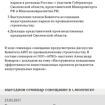
парков в регионах России» с участием Губернатора
Смоленской области, представителей Минпромторга
20.06.2017
РФ и Минэкономразвития РФ;
Еженедельный обзор новостей
Выступление членов Комитета ассоциации
индустриальных парков, 20 июня
индустриальных парков по промышленному
строительству;
15.06.2017
Доклады представителей производственных
Изменение законодательства
предприятий Смоленской области;
05.06.2017
В ходе семинара-совещания предусмотрена дискуссия
Еженедельный обзор новостей
Комитета АИП по промышленному строительству. В
составе спикеров от ООО «АРКО» выступит Александр
индустриальных парков, 5 июня
Комаров с докладом на тему «Инструменты повышения
эффективности инвестиционных проектов резидентов
31.05.2017
индустриальных парков».
Вестник алюминиевой ассоциации, май
25.05.2017
Выездной семинар-совещание в Смоленске
23.05.2017