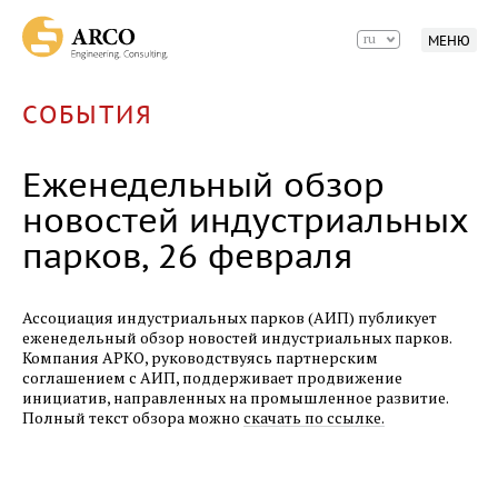
Вестник алюминиевой ассоциации, апрель
ru
МЕНЮ
02.04.2018
Вестник алюминиевой ассоциации, март
СОБЫТИЯ
28.03.2018
Еженедельный обзор новостей
Еженедельный обзор
индустриальных парков, 28 марта
новостей индустриальных
парков, 26 февраля
19.03.2018
Еженедельный обзор новостей
индустриальных парков, 19 марта
Ассоциация индустриальных парков (АИП) публикует
еженедельный обзор новостей индустриальных парков.
12.03.2018
Компания АРКО, руководствуясь партнерским
соглашением с АИП, поддерживает продвижение
Еженедельный обзор новостей
инициатив, направленных на промышленное развитие.
индустриальных парков, 12 марта
Полный текст обзора можно
скачать по ссылке.
28.02.2018
Вестник алюминиевой ассоциации, февраль