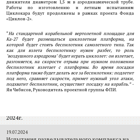
машиностроительного предприятия ООО
движителя диаметром 1,5 м в аэродинамической трубе.
Работы по изготовлению и летным испытаниям
«Хенкон Сибирь» на территории ОЭЗ
Циклокара будут продолжены в рамках проекта Фонда
Красноярская Технологическая Долина. Июль
«Циклон-2».
2024 г.
“
На стандартной корабельной вертолетной площадке для
26.07.2024
Ка-27 будет размещаться циклолетная платформа, на
которой будет стоять беспилотник самолетного типа. Так
Фотоотчет о ходе строительства предприятия
как для взлета беспилотнику нужен разбег, то роль
ООО «РусСилика» на территории ОЭЗ Кулибин
"воздушного аэродрома" будет играть циклолет: он взлетает,
(г.Дзержинск, Нижегородская область.) Июль
разгоняется, на скорости отрыва при нужном положении
2024г.
беспилотник взлетает с платформы. Во время посадки
платформа также будет делать все за беспилотник: подлетит
под него, сравняет скорости, примет нужный угол атаки,
25.07.2024
подхватит беспилотник, осуществит посадку на корабль.” -
Фотоотчет о ходе строительства 1-й очереди
Ян Чибисов, Руководитель проектной группы ФПИ.
машиностроительного предприятия АО
«Спецтехномаш» на территории ОЭЗ
Красноярская Технологическая Долина. Июль
2024г.
19.07.2024
Испытания разведывательного комплекса на