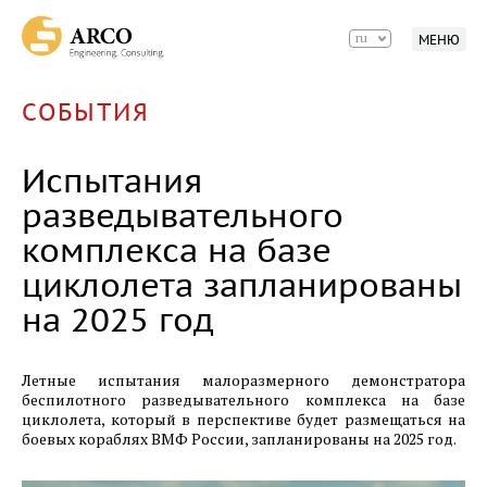
ОЭЗ Красноярская Технологическая Долина.
Строительство машиностроительного
ru
МЕНЮ
предприятия ООО «Хенкон Сибирь» завершено.
01.07.2025
СОБЫТИЯ
ОЭЗ Красноярская Технологическая Долина.
Строительство машиностроительного
Испытания
предприятия АО «Спецтехномаш» завершено.
разведывательного
07.04.2025
комплекса на базе
ARCO. 20 лет созидания.
циклолета запланированы
03.03.2025
на 2025 год
ОЭЗ Красноярская технологическая долина.
Новый резидент ООО Красмонтаж.
Летные испытания малоразмерного демонстратора
беспилотного разведывательного комплекса на базе
08.01.2025
циклолета, который в перспективе будет размещаться на
ОЭЗ Красноярская Технологическая Долина.
боевых кораблях ВМФ России, запланированы на 2025 год.
Итоги строительного сезона 2024 года.
Завершающая фаза строительства первого