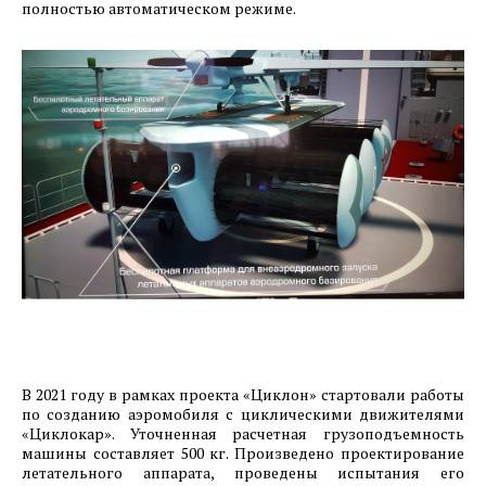
полностью автоматическом режиме.
«Спецтехномаш» на территории ОЭЗ
Красноярская Технологическая Долина. Август
2024г.
31.08.2024
Фотоотчет о ходе строительства1-й очереди
машиностроительного предприятия ООО
«Хенкон Сибирь» на территории ОЭЗ
Красноярская Технологическая Долина. Август
2024.
30.08.2024
Фотоотчет о ходе строительства предприятия
ООО «РусСилика» на территории ОЭЗ Кулибин
(г.Дзержинск, Нижегородская область). Август
2024г.
В 2021 году в рамках проекта «Циклон» стартовали работы
по созданию аэромобиля с циклическими движителями
«Циклокар». Уточненная расчетная грузоподъемность
27.07.2024
машины составляет 500 кг. Произведено проектирование
Фотоотчет о ходе строительства1-й очереди
летательного аппарата, проведены испытания его