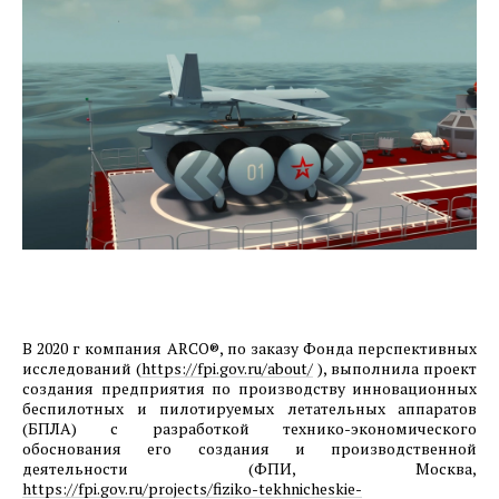
этапа машиностроительного предприятия АО
«Спецтехномаш».
07.01.2025
ОЭЗ Красноярская Технологическая Долина.
Итоги строительного сезона 2024 года.
Завершающая фаза строительства первого
этапа машиностроительного предприятия ООО
«Хенкон Сибирь».
06.01.2025
Фотоотчет о ходе строительства предприятия
ООО «РусСилика» на территории ОЭЗ Кулибин
В 2020 г компания АRCO®, по заказу Фонда перспективных
(г. Дзержинск, Нижегородская область). Декабрь
исследований (
https://fpi.gov.ru/about/
), выполнила проект
2024г.
создания предприятия по производству инновационных
беспилотных и пилотируемых летательных аппаратов
(БПЛА) с разработкой технико-экономического
05.11.2024
обоснования его создания и производственной
Фотоотчет о ходе строительства1-й очереди
деятельности (ФПИ, Москва,
машиностроительного предприятия ООО
https://fpi.gov.ru/projects/fiziko-tekhnicheskie-