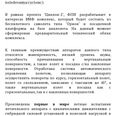
«Хенкон Сибирь» на территории ОЭЗ
issledovaniya/cyclone/
).
Красноярская Технологическая Долина.
Октябрь 2024.
В рамках проекта "Циклон-2", ФПИ разрабатывает в
интересах ВМФ комплекс, который будет состоять из
беспилотного самолета типа "Орион" и посадочной
05.11.2024
платформы на базе циклолета. На данный момент
Фотоотчет о ходе строительства предприятия
сформирован предварительный технический облик
ООО «РусСилика» на территории ОЭЗ Кулибин
комплекса.
(г. Дзержинск, Нижегородская область).
Октябрь 2024г.
К главным преимуществам аппаратов данного типа
относятся маневренность, низкий уровень шума,
способность причаливания к вертикальным
05.11.2024
поверхностям, а также взлет и посадка с/на наклонные
Фотоотчет о ходе строительства 1-й очереди
поверхности. Отработана система автоматического
машиностроительного предприятия АО
управления полетом, позволяющая аппарату
осуществлять повороты по курсу, горизонтальный полет,
«Спецтехномаш» на территории ОЭЗ
полет со скольжением, зависание с тангажом до 45°, а
Красноярская Технологическая Долина.
также вертикальные взлет и посадка как с
Октябрь 2024г.
горизонтальных, так и с наклонных поверхностей.
02.09.2024
Произведены
первые в мире
летные испытания
Фотоотчет о ходе строительства 1-й очереди
летательного аппарата с циклическими движителями с
гибридной силовой установкой и полезной нагрузкой в
машиностроительного предприятия АО